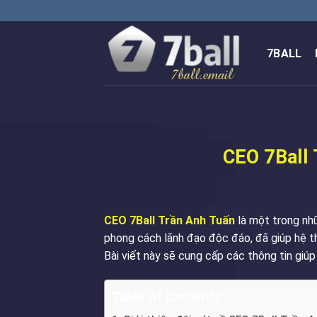
Chuyển
đến
nội
7BALL
dung
CEO 7Ball 
CEO 7Ball Trần Anh Tuấn
là một trong nh
phong cách lãnh đạo độc đáo, đã giúp hệ th
Bài viết này sẽ cung cấp các thông tin giúp
Table of Contents