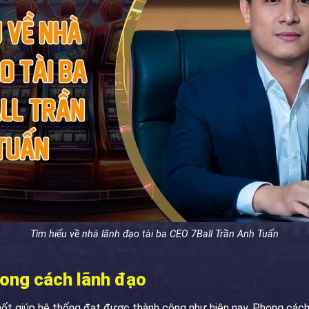
Tìm hiểu về nhà lãnh đạo tài ba CEO 7Ball Trần Anh Tuấn
hong cách lãnh đạo
chốt giúp hệ thống đạt được thành công như hiện nay. Phong cách