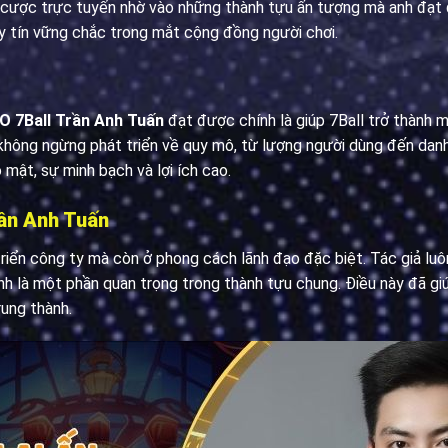
cá cược trực tuyến nhờ vào những thành tựu ấn tượng mà anh đạt 
 tín vững chắc trong mắt cộng đồng người chơi.
O 7Ball Trần Anh Tuấn
đạt được chính là giúp 7Ball trở thành
không ngừng phát triển về quy mô, từ lượng người dùng đến danh 
mật, sự minh bạch và lợi ích cao.
rần Anh Tuấn
riển công ty mà còn ở phong cách lãnh đạo đặc biệt. Tác giả lu
h là một phần quan trọng trong thành tựu chung. Điều này đã giú
ung thành.