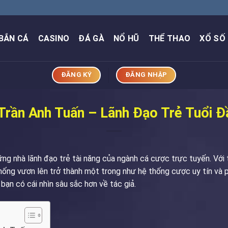
BẮN CÁ
CASINO
ĐÁ GÀ
NỔ HŨ
THỂ THAO
XỔ SỐ
ĐĂNG KÝ
ĐĂNG NHẬP
Trần Anh Tuấn – Lãnh Đạo Trẻ Tuổi Đ
ững nhà lãnh đạo trẻ tài năng của ngành cá cược trực tuyến. Với
ống vươn lên trở thành một trong như hệ thống cược uy tín và p
 bạn có cái nhìn sâu sắc hơn về tác giả.