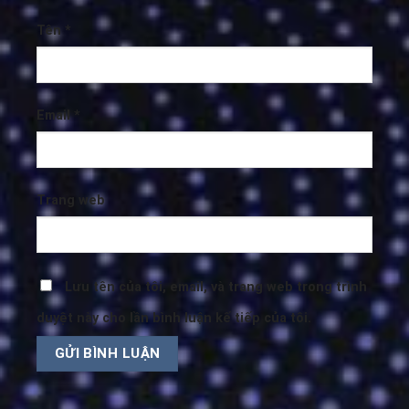
Tên
*
Email
*
Trang web
Lưu tên của tôi, email, và trang web trong trình
duyệt này cho lần bình luận kế tiếp của tôi.