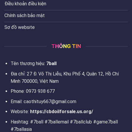
Điều khoản điều kiện
Chính sách bảo mật
Sơ đồ website
THÔNG TIN
Tên thương hiệu:
7ball
Địa chỉ:
27 Đ. Võ Thị Liễu, Khu Phố 4, Quận 12, Hồ Chí
Minh 700000, Việt Nam
Phone:
0973 938 677
Email:
caothituy667@gmail.com
Website:
https://cbdoilforsale.us.org/
Hashtag:
#7ball #7ballemail #7ballclub #game7ball
#7ballasia