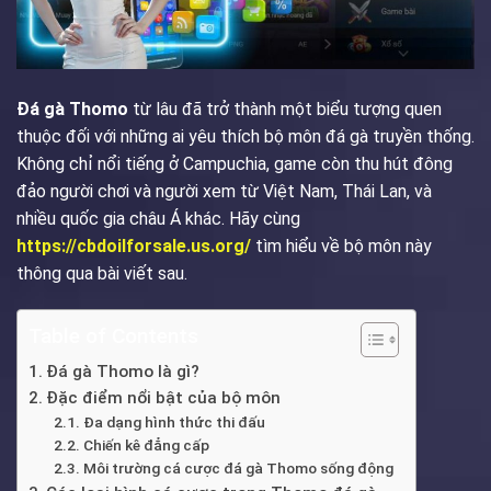
Đá gà Thomo
từ lâu đã trở thành một biểu tượng quen
thuộc đối với những ai yêu thích bộ môn đá gà truyền thống.
Không chỉ nổi tiếng ở Campuchia, game còn thu hút đông
đảo người chơi và người xem từ Việt Nam, Thái Lan, và
nhiều quốc gia châu Á khác. Hãy cùng
https://cbdoilforsale.us.org/
tìm hiểu về bộ môn này
thông qua bài viết sau.
Table of Contents
Đá gà Thomo là gì?
Đặc điểm nổi bật của bộ môn
Đa dạng hình thức thi đấu
Chiến kê đẳng cấp
Môi trường cá cược đá gà Thomo sống động