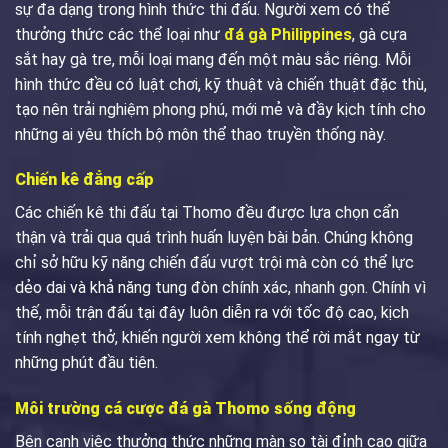
sự đa dạng trong hình thức thi đấu. Người xem có thể
thưởng thức các thể loại như
đá gà Philippines
, gà cựa
sắt hay gà tre, mỗi loại mang đến một màu sắc riêng. Mỗi
hình thức đều có luật chơi, kỹ thuật và chiến thuật đặc thù,
tạo nên trải nghiệm phong phú, mới mẻ và đầy kịch tính cho
những ai yêu thích bộ môn thể thao truyền thống này.
Chiến kê đẳng cấp
Các chiến kê thi đấu tại Thomo đều được lựa chọn cẩn
thận và trải qua quá trình huấn luyện bài bản. Chúng không
chỉ sở hữu kỹ năng chiến đấu vượt trội mà còn có thể lực
dẻo dai và khả năng tung đòn chính xác, nhanh gọn. Chính vì
thế, mỗi trận đấu tại đây luôn diễn ra với tốc độ cao, kịch
tính nghẹt thở, khiến người xem không thể rời mắt ngay từ
những phút đầu tiên.
Môi trường cá cược đá gà Thomo sống động
Bên cạnh việc thưởng thức những màn so tài đỉnh cao giữa