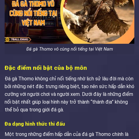
Đá gà Thomo vô cùng nổi tiếng tại Việt Nam
Đặc điểm nổi bật của bộ môn
Đá gà Thomo không chỉ nổi tiếng nhờ lịch sử lâu đời mà còn
bởi những nét đặc trưng riêng biệt, tạo nên sức hấp dẫn khó
cưỡng với người chơi và người xem. Dưới đây là những điểm
nổi bật nhất giúp loại hình này trở thành “thánh địa” không
thể bỏ qua trong giới đá gà.
Đa dạng hình thức thi đấu
Một trong những điểm hấp dẫn của đá gà Thomo chính là