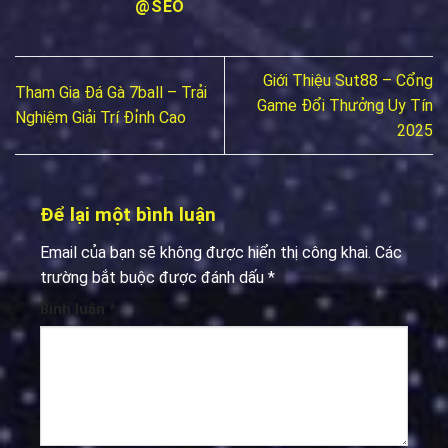
@SEO
Giới Thiệu Sut88 – Cổng
Tham Gia Đá Gà 7ball – Trải
Game Đổi Thưởng Uy Tín
Nghiệm Giải Trí Đỉnh Cao
2025
Để lại một bình luận
Email của bạn sẽ không được hiển thị công khai.
Các
trường bắt buộc được đánh dấu
*
Bình luận
*