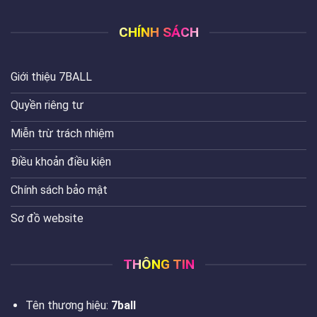
CHÍNH SÁCH
Giới thiệu 7BALL
Quyền riêng tư
Miễn trừ trách nhiệm
Điều khoản điều kiện
Chính sách bảo mật
Sơ đồ website
THÔNG TIN
Tên thương hiệu:
7ball