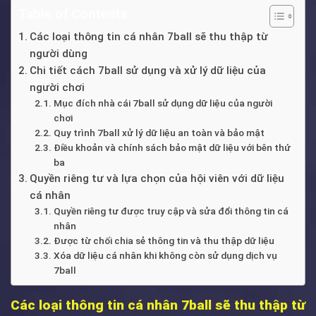
Table of Contents
Các loại thông tin cá nhân 7ball sẽ thu thập từ
người dùng
Chi tiết cách 7ball sử dụng và xử lý dữ liệu của
người chơi
Mục đích nhà cái 7ball sử dụng dữ liệu của người
chơi
Quy trình 7ball xử lý dữ liệu an toàn và bảo mật
Điều khoản và chính sách bảo mật dữ liệu với bên thứ
ba
Quyền riêng tư và lựa chọn của hội viên với dữ liệu
cá nhân
Quyền riêng tư được truy cập và sửa đổi thông tin cá
nhân
Được từ chối chia sẻ thông tin và thu thập dữ liệu
Xóa dữ liệu cá nhân khi không còn sử dụng dịch vụ
7ball
Các loại thông tin cá nhân 7ball sẽ thu thập từ