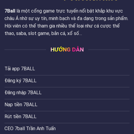
7Ball
là một cổng game trực tuyến nổi bật khắp khu vực
châu Á nhờ sự uy tín, minh bạch và đa dạng trong sản phẩm.
Hội viên có thể tham gia nhiều thể loại như cá cược thể
thao, saba, slot game, bắn cá, xổ số…
HƯỚNG DẪN
Tải app 7BALL
Đăng ký 7BALL
Đăng nhập 7BALL
Nạp tiền 7BALL
Rút tiền 7BALL
CEO 7ball Trần Anh Tuấn