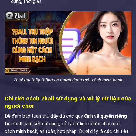
dụng, thời gian.
7ball thu thập thông tin người dùng một cách minh bạch
Chi tiết cách 7ball sử dụng và xử lý dữ liệu của
người chơi
Để đảm bảo tuân thủ đầy đủ các quy định về
quyền riêng
tư
, 7ball cam kết sử dụng, xử lý dữ liệu người chơi một
cách minh bạch, an toàn, hợp pháp. Dưới đây là các chi tiết