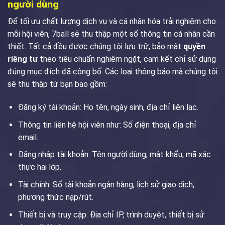
người dùng
Để tối ưu chất lượng dịch vụ và cá nhân hóa trải nghiệm cho
mỗi hội viên, 7ball sẽ thu thập một số thông tin cá nhân cần
thiết. Tất cả đều được chúng tôi lưu trữ, bảo mật
quyền
riêng tư
theo tiêu chuẩn nghiêm ngặt, cam kết chỉ sử dụng
đúng mục đích đã công bố. Các loại thông báo mà chúng tôi
sẽ thu thập từ bạn bao gồm:
Đăng ký tài khoản: Họ tên, ngày sinh, địa chỉ liên lạc.
Thông tin liên hệ hội viên như: Số điện thoại, địa chỉ
email.
Đăng nhập tài khoản: Tên người dùng, mật khẩu, mã xác
thực hai lớp.
Tài chính: Số tài khoản ngân hàng, lịch sử giao dịch,
phương thức nạp/rút.
Thiết bị và truy cập: Địa chỉ IP, trình duyệt, thiết bị sử