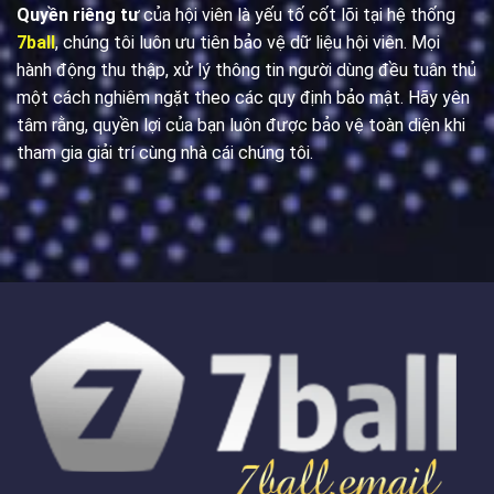
Quyền riêng tư
của hội viên là yếu tố cốt lõi tại hệ thống
7ball
, chúng tôi luôn ưu tiên bảo vệ dữ liệu hội viên. Mọi
hành động thu thập, xử lý thông tin người dùng đều tuân thủ
một cách nghiêm ngặt theo các quy định bảo mật. Hãy yên
tâm rằng, quyền lợi của bạn luôn được bảo vệ toàn diện khi
tham gia giải trí cùng nhà cái chúng tôi.