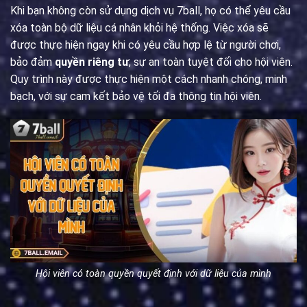
Khi bạn không còn sử dụng dịch vụ 7ball, họ có thể yêu cầu
xóa toàn bộ dữ liệu cá nhân khỏi hệ thống. Việc xóa sẽ
được thực hiện ngay khi có yêu cầu hợp lệ từ người chơi,
bảo đảm
quyền riêng tư
, sự an toàn tuyệt đối cho hội viên.
Quy trình này được thực hiện một cách nhanh chóng, minh
bạch, với sự cam kết bảo vệ tối đa thông tin hội viên.
Hội viên có toàn quyền quyết định với dữ liệu của mình