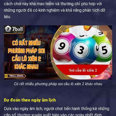
cách chơi này khá mạo hiểm và thường chỉ phù hợp với
những người đã có kinh nghiệm và khả năng phân tích dữ
liệu.
Có rất nhiều phương pháp soi cầu lô xiên 2 khác nhau
Dự đoán theo ngày âm lịch
Dựa vào ngày âm lịch, người chơi tiến hành thống kê những
cặp số thường xuyên xuất hiện vào các ngày nhất định