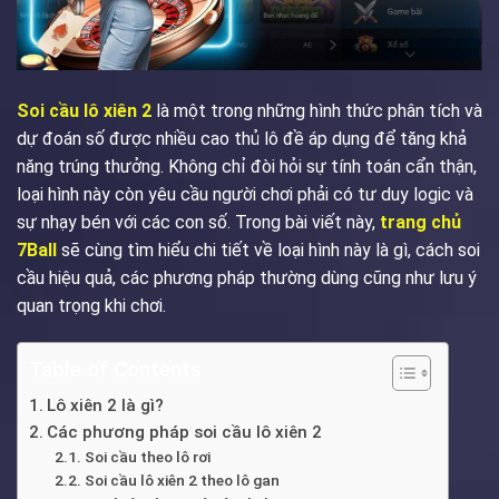
Soi cầu lô xiên 2
là một trong những hình thức phân tích và
dự đoán số được nhiều cao thủ lô đề áp dụng để tăng khả
năng trúng thưởng. Không chỉ đòi hỏi sự tính toán cẩn thận,
loại hình này còn yêu cầu người chơi phải có tư duy logic và
sự nhạy bén với các con số. Trong bài viết này,
trang chủ
7Ball
sẽ cùng tìm hiểu chi tiết về loại hình này là gì, cách soi
cầu hiệu quả, các phương pháp thường dùng cũng như lưu ý
quan trọng khi chơi.
Table of Contents
Lô xiên 2 là gì?
Các phương pháp soi cầu lô xiên 2
Soi cầu theo lô rơi
Soi cầu lô xiên 2 theo lô gan