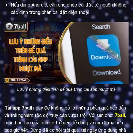
Nếu dùng Android, cần cho phép cài đặt từ nguồn không
xác định trong phần cài đặt điện thoại.
Lưu ý những điều trên để quá trình cài app mượt mà
Tải app 7ball
ngay để không bỏ lỡ những phần quà hấp dẫn
và trải nghiệm tốc độ truy cập vượt trội. Với sân chơi
7ball
,
mọi thao tác của bạn sẽ trở nên dễ dàng và mượt mà hơn
bao giờ hết. Đừng để cơ hội trôi qua, tải ngay ứng dụng nhà