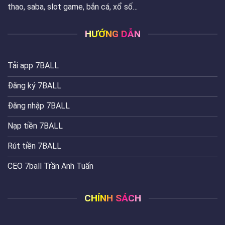
thao, saba, slot game, bắn cá, xổ số…
HƯỚNG DẪN
Tải app 7BALL
Đăng ký 7BALL
Đăng nhập 7BALL
Nạp tiền 7BALL
Rút tiền 7BALL
CEO 7ball Trần Anh Tuấn
CHÍNH SÁCH