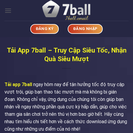
Chuyển
đến
nội
dung
ĐĂNG KÝ
ĐĂNG NHẬP
Tải App 7ball – Truy Cập Siêu Tốc, Nhận
Quà Siêu Mượt
Tải app 7ball
ngay hôm nay để tận hưởng tốc độ truy cập
vượt trội, giúp bạn thao tác mượt mà mà không bị gián
đoạn. Không chỉ vậy, ứng dụng của chúng tôi còn giúp bạn
nhận về ngay những phần quà cực kỳ hấp dẫn, giúp cho việc
tham gia sân chơi trở nên thú vị hơn bao giờ hết. Hãy cùng
nhau tìm hiểu chi tiết hơn về cách thức download ứng dụng
cũng như những ưu điểm của nó nhé!