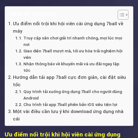
Table of Contents
Ưu điểm nổi trội khi hội viên cài ứng dụng 7ball về
máy
Truy cập sân chơi giải trí nhanh chóng, mọi lúc mọi
nơi
Giao diện 7ball mượt mà, tối ưu hóa trải nghiệm hội
viên
Nhận thông báo về khuyến mãi và ưu đãi ngay lập
tức
Hướng dẫn tải app 7ball cực đơn giản, cài đặt siêu
tốc
Quy trình tải xuống ứng dụng 7ball cho người dùng
Android
Chu trình tải app 7ball phiên bản iOS siêu tiện lợi
Một vài điều cần lưu ý khi download ứng dụng nhà
cái
Ưu điểm nổi trội khi hội viên cài ứng dụng