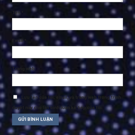
Tên
*
Email
*
Trang web
Lưu tên của tôi, email, và trang web trong trình
duyệt này cho lần bình luận kế tiếp của tôi.