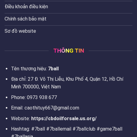
Điều khoản điều kiện
Chính sách bảo mật
Sơ đồ website
THÔNG TIN
Tên thương hiệu:
7ball
Địa chỉ:
27 Đ. Võ Thị Liễu, Khu Phố 4, Quận 12, Hồ Chí
Minh 700000, Việt Nam
Phone:
0973 938 677
Email:
caothituy667@gmail.com
Website:
https://cbdoilforsale.us.org/
Hashtag:
#7ball #7ballemail #7ballclub #game7ball
#7ballasia