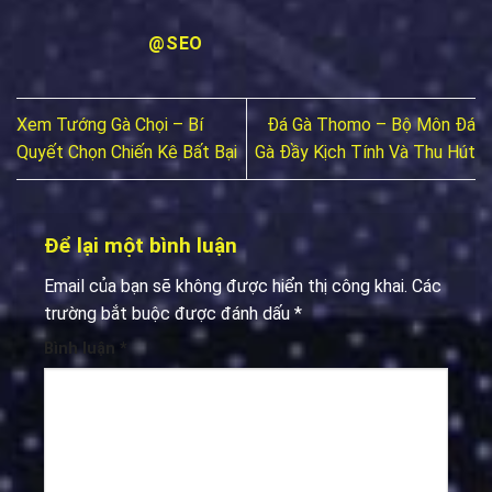
@SEO
Xem Tướng Gà Chọi – Bí
Đá Gà Thomo – Bộ Môn Đá
Quyết Chọn Chiến Kê Bất Bại
Gà Đầy Kịch Tính Và Thu Hút
Để lại một bình luận
Email của bạn sẽ không được hiển thị công khai.
Các
trường bắt buộc được đánh dấu
*
Bình luận
*