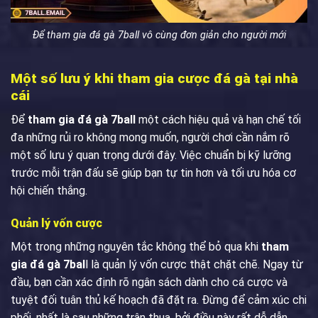
Để tham gia đá gà 7ball vô cùng đơn giản cho người mới
Một số lưu ý khi tham gia cược đá gà tại nhà
cái
Để
tham gia đá gà 7ball
một cách hiệu quả và hạn chế tối
đa những rủi ro không mong muốn, người chơi cần nắm rõ
một số lưu ý quan trọng dưới đây. Việc chuẩn bị kỹ lưỡng
trước mỗi trận đấu sẽ giúp bạn tự tin hơn và tối ưu hóa cơ
hội chiến thắng.
Quản lý vốn cược
Một trong những nguyên tắc không thể bỏ qua khi
tham
gia đá gà 7bal
l là quản lý vốn cược thật chặt chẽ. Ngay từ
đầu, bạn cần xác định rõ ngân sách dành cho cá cược và
tuyệt đối tuân thủ kế hoạch đã đặt ra. Đừng để cảm xúc chi
phối, nhất là sau những trận thua, bởi điều này rất dễ dẫn