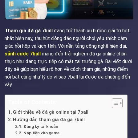
Tham gia đá gà 7ball
đang trở thành xu hướng giải trí hot
nhất hiện nay, thu hút đông đảo người chơi yêu thích cảm
giác hồi hộp và kịch tính. Với nền tảng công nghệ hiện đại,
sảnh cược 7ball
mang đến trải nghiệm đá gà online chân
thực như đang trực tiếp có mặt tại trường gà. Bài viết dưới
đây sẽ giúp bạn hiểu rõ hơn về cách tham gia, những điểm
nổi bật cũng như lý do vì sao 7ball lại được ưa chuộng đến
vậy.
Table of Contents
Giới thiệu về đá gà online tại 7ball
Hướng dẫn tham gia đá gà 7ball
Đăng ký tài khoản
Nạp tiền vào game