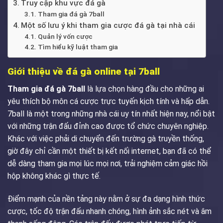
Truy cập khu vực đá gà
Tham gia đá gà 7ball
Một số lưu ý khi tham gia cược đá gà tại nhà cái
Quản lý vốn cược
Tìm hiểu kỹ luật tham gia
Giới thiệu về đá gà online tại 7ball
Tham gia đá gà 7ball
là lựa chọn hàng đầu cho những ai
yêu thích bộ môn cá cược trực tuyến kịch tính và hấp dẫn.
7ball là một trong những nhà cái uy tín nhất hiện nay, nổi bật
với những trận đấu đỉnh cao được tổ chức chuyên nghiệp.
Khác với việc phải di chuyển đến trường gà truyền thống,
giờ đây chỉ cần một thiết bị kết nối internet, bạn đã có thể
dễ dàng tham gia mọi lúc mọi nơi, trải nghiệm cảm giác hồi
hộp không khác gì thực tế.
Điểm mạnh của nền tảng này nằm ở sự đa dạng hình thức
cược, tốc độ trận đấu nhanh chóng, hình ảnh sắc nét và âm