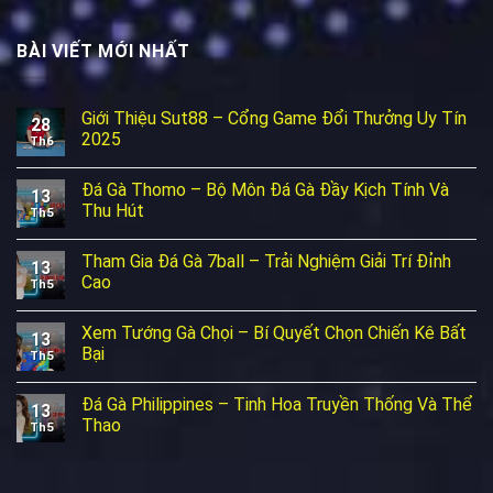
BÀI VIẾT MỚI NHẤT
Giới Thiệu Sut88 – Cổng Game Đổi Thưởng Uy Tín
28
2025
Th6
Đá Gà Thomo – Bộ Môn Đá Gà Đầy Kịch Tính Và
13
Thu Hút
Th5
Tham Gia Đá Gà 7ball – Trải Nghiệm Giải Trí Đỉnh
13
Cao
Th5
Xem Tướng Gà Chọi – Bí Quyết Chọn Chiến Kê Bất
13
Bại
Th5
Đá Gà Philippines – Tinh Hoa Truyền Thống Và Thể
13
Thao
Th5