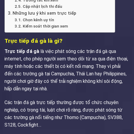
Tương tác khi xem
Cập nhật lịch thi đấu
Những lưu ý khi xem trực tiếp
Chọn kênh uy tín
Kiểm soát thời gian xem
Trực tiếp đá gà là gì?
Trực tiếp đá gà
là việc phát sóng các trận đá gà qua
internet, cho phép người xem theo dõi từ xa qua điện thoại,
máy tính hoặc các thiết bị có kết nối mạng. Thay vì phải
đến các trường gà tại Campuchia, Thái Lan hay Philippines,
người chơi giờ đây có thể trải nghiệm không khí sôi động,
hấp dẫn ngay tại nhà.
Các trận đá gà trực tiếp thường được tổ chức chuyên
nghiệp, có trọng tài, luật chơi rõ ràng, được phát sóng từ
các trường gà nổi tiếng như Thomo (Campuchia), SV388,
S128, Cockfight…