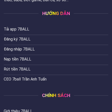
HƯỚNG DẪN
Tải app 7BALL
Đăng ký 7BALL
Đăng nhập 7BALL
Nạp tiền 7BALL
Rút tiền 7BALL
CEO 7ball Trần Anh Tuấn
CHÍNH SÁCH
Giới thiệu 7BALL