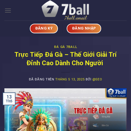
Chuyển
đến
nội
dung
ĐĂNG KÝ
ĐĂNG NHẬP
ĐÁ GÀ 7BALL
Trực Tiếp Đá Gà – Thế Giới Giải Trí
Đỉnh Cao Dành Cho Người
ĐÃ ĐĂNG TRÊN
THÁNG 5 13, 2025
BỞI
@SEO
13
Th5