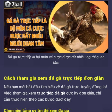
Đá gà trực tiếp là bộ môn cá cược được rất nhiều người quan
tâm
Cách tham gia xem đá gà trực tiếp đơn giản
Nếu bạn mới bắt đầu tìm hiểu về đá gà trực tuyến, đừng lo!
Việc tham gia xem
trực tiếp đá gà
cực kỳ đơn giản, chỉ
cần thực hiện theo các bước dưới đây:
Chọn nền tảng uy tín để xem đá gà